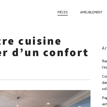
Primary
PIÈCES
AMEUBLEMENT
Navigation
re cuisine
er d’un confort
Ar
Ra
l’e
Co
da
sol
Pa
as