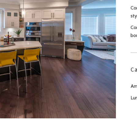
Com
sty
Co
bo
Ca
Am
Lu