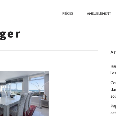
Primary
PIÈCES
AMEUBLEMENT
Navigation
ger
Ar
Ra
l’e
Co
da
sol
Pa
as