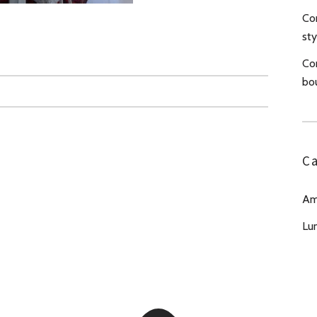
Com
sty
Co
bo
Ca
Am
Lu