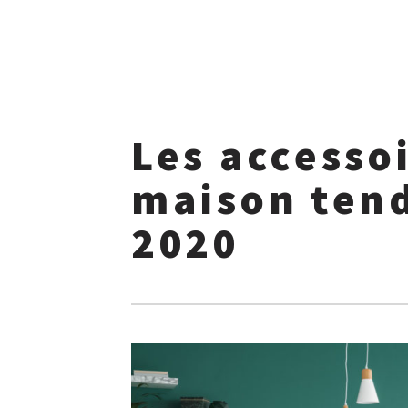
Skip
to
Les accesso
content
maison ten
2020