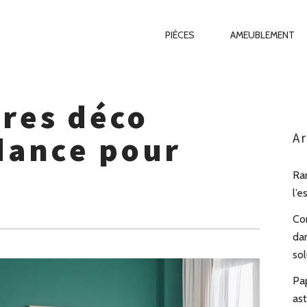
Primary
PIÈCES
AMEUBLEMENT
Navigation
ires déco
dance pour
Ar
Ra
l’e
Co
da
sol
Pa
as