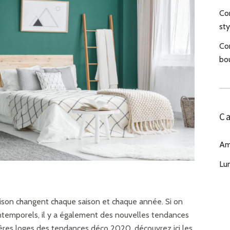
Com
sty
Co
bo
Ca
Am
Lu
son changent chaque saison et chaque année. Si on
ntemporels, il y a également des nouvelles tendances
mières loges des tendances déco 2020, découvrez ici les