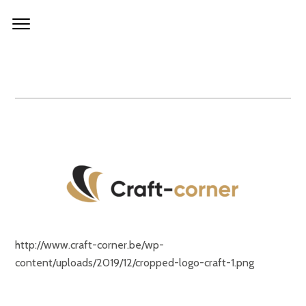
Skip
to
content
cropped-logo-craft-1.png
http://www.craft-corner.be/wp-
content/uploads/2019/12/cropped-logo-craft-1.png