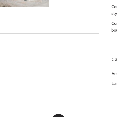
Com
sty
Co
bo
Ca
Am
Lu