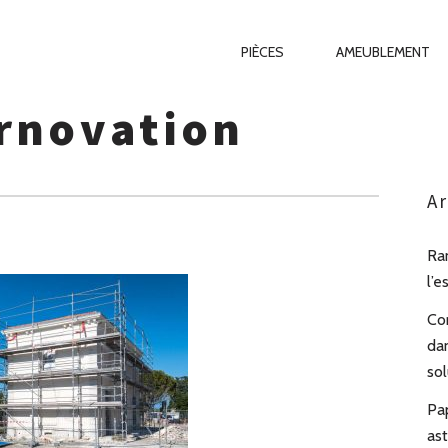
Primary
PIÈCES
AMEUBLEMENT
Navigation
rnovation
Ar
Ra
l’e
Co
da
sol
Pa
as