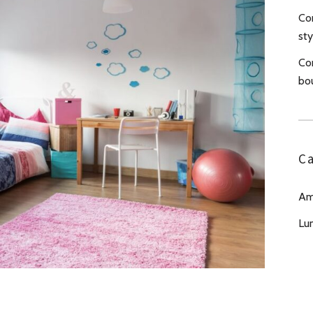
Com
sty
Co
bo
Ca
Am
Lu