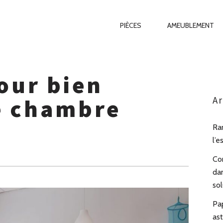
Primary
PIÈCES
AMEUBLEMENT
Navigation
pour bien
e chambre
Ar
Ra
l’e
Co
da
sol
Pa
as